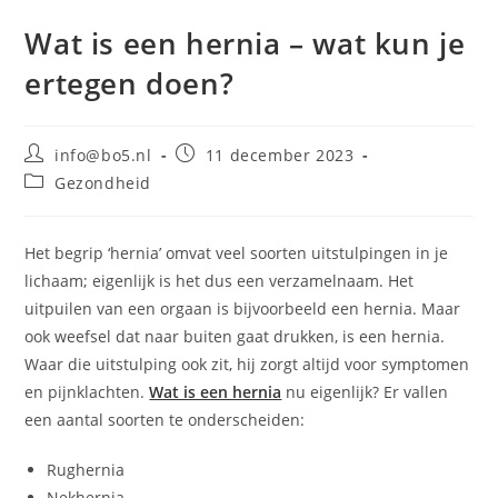
Wat is een hernia – wat kun je
ertegen doen?
Bericht
Bericht
info@bo5.nl
11 december 2023
auteur:
gepubliceerd
Berichtcategorie:
Gezondheid
op:
Het begrip ‘hernia’ omvat veel soorten uitstulpingen in je
lichaam; eigenlijk is het dus een verzamelnaam. Het
uitpuilen van een orgaan is bijvoorbeeld een hernia. Maar
ook weefsel dat naar buiten gaat drukken, is een hernia.
Waar die uitstulping ook zit, hij zorgt altijd voor symptomen
en pijnklachten.
Wat is een hernia
nu eigenlijk? Er vallen
een aantal soorten te onderscheiden:
Rughernia
Nekhernia