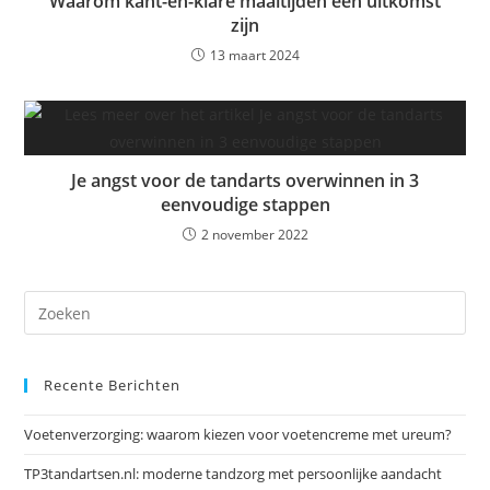
Waarom kant-en-klare maaltijden een uitkomst
zijn
13 maart 2024
Je angst voor de tandarts overwinnen in 3
eenvoudige stappen
2 november 2022
Dr
op
Es
Recente Berichten
om
het
Voetenverzorging: waarom kiezen voor voetencreme met ureum?
zoe
te
TP3tandartsen.nl: moderne tandzorg met persoonlijke aandacht