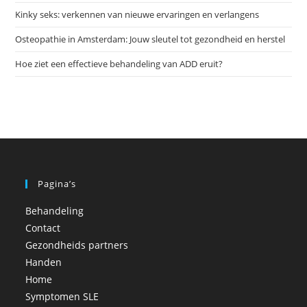
slu
Kinky seks: verkennen van nieuwe ervaringen en verlangens
Osteopathie in Amsterdam: Jouw sleutel tot gezondheid en herstel
Hoe ziet een effectieve behandeling van ADD eruit?
Pagina’s
Behandeling
Contact
Gezondheids partners
Handen
Home
Symptomen SLE