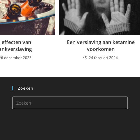
 effecten van
Een verslaving aan ketamine
ankverslaving
voorkomen
26 december 2023
24 februari 2024
Zoeken
Druk
op
Escap
om
het
zoekp