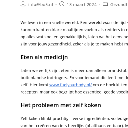
Bericht
Bericht
Berichtcateg
info@bo5.nl
13 maart 2024
Gezondh
auteur:
gepubliceerd
op:
We leven in een snelle wereld. Een wereld waar de tijd s
kunnen kant-en-klare maaltijden voelen als redders in n
op alles wat snel en gemakkelijk is, laten we het eens
zijn voor jouw gezondheid, zeker als je te maken hebt m
Eten als medicijn
Laten we eerlijk zijn: eten is meer dan alleen brandstof
buitenlandse indringers. En voor iemand die leeft met lu
zelf. Hier komt
www.fuelyourbody.nl/
om de hoek kijken 
recepten, maar ook begrijpt hoe essentieel goede voedin
Het probleem met zelf koken
Zelf koken klinkt prachtig – verse ingrediënten, volledig
van het creëren van iets heerlijks (of althans eetbaar).