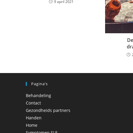
9 april 2021
De
dr
Pagina’s
Behandeling
Contact
Gezondheids partners
Handen
Home
Symptomen SLE