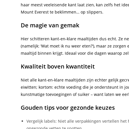
haar meest veeleisende kant laat zien, kan zelfs het i
Mount Everest te beklimmen… op slippers.
De magie van gemak
Hier schitteren kant-en-klare maaltijden dus echt. Ze nem
(namelijk: ‘Wat moet ik nu weer eten?’), maar ze zorgen
maaltijd binnen krijgt. Ideaal voor die dagen waarop ze
Kwaliteit boven kwantiteit
Niet alle kant-en-klare maaltijden zijn echter gelijk gec
eiwitten; kortom: echte voeding die je ondersteunt in j
kunstmatige toevoegingen of suiker – want laten we eerl
Gouden tips voor gezonde keuzes
Vergelijk labels: Niet alle verpakkingen vertellen het
ongezonde vetten te spotten.