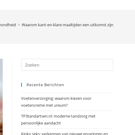
zondheid
>
Waarom kant-en-klare maaltijden een uitkomst zijn
Druk
op
Escape
Recente Berichten
om
het
Voetenverzorging: waarom kiezen voor
zoekpanee
voetencreme met ureum?
te
sluiten.
TP3tandartsen.nl: moderne tandzorg met
persoonlijke aandacht
Kinky seks: verkennen van nieuwe ervaringen en