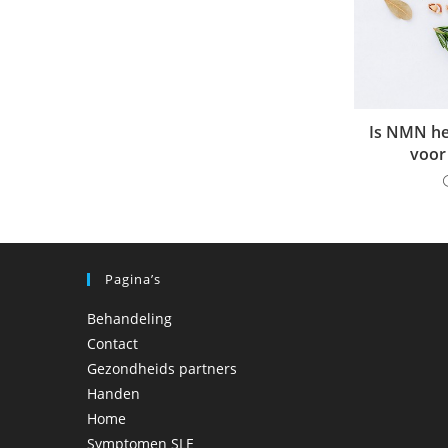
Is NMN he
voor
Pagina’s
Behandeling
Contact
Gezondheids partners
Handen
Home
Symptomen SLE