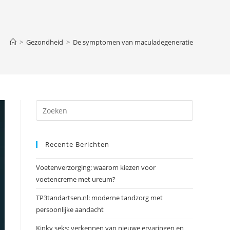
>
Gezondheid
>
De symptomen van maculadegeneratie
Druk
op
Escape
Recente Berichten
om
het
Voetenverzorging: waarom kiezen voor
zoekpanee
voetencreme met ureum?
te
sluiten.
TP3tandartsen.nl: moderne tandzorg met
persoonlijke aandacht
Kinky seks: verkennen van nieuwe ervaringen en