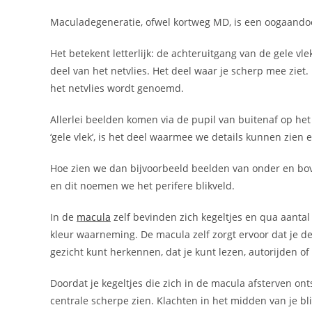
op:
Maculadegeneratie, ofwel kortweg MD, is een oogaandoe
Het betekent letterlijk: de achteruitgang van de gele vle
deel van het netvlies. Het deel waar je scherp mee zie
het netvlies wordt genoemd.
Allerlei beelden komen via de pupil van buitenaf op het
‘gele vlek’, is het deel waarmee we details kunnen zien
Hoe zien we dan bijvoorbeeld beelden van onder en bove
en dit noemen we het perifere blikveld.
In de
macula
zelf bevinden zich kegeltjes en qua aantal 
kleur waarneming. De macula zelf zorgt ervoor dat je d
gezicht kunt herkennen, dat je kunt lezen, autorijden of 
Doordat je kegeltjes die zich in de macula afsterven on
centrale scherpe zien. Klachten in het midden van je b