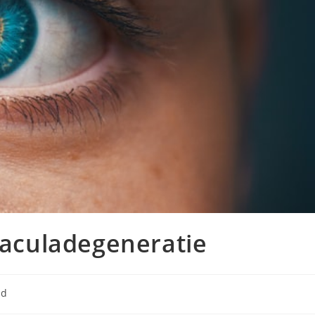
culadegeneratie
ie:
id