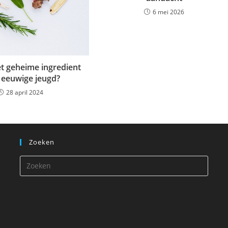
6 mei 2026
t geheime ingredient
 eeuwige jeugd?
28 april 2024
Zoeken
Druk
op
Escap
om
het
zoekp