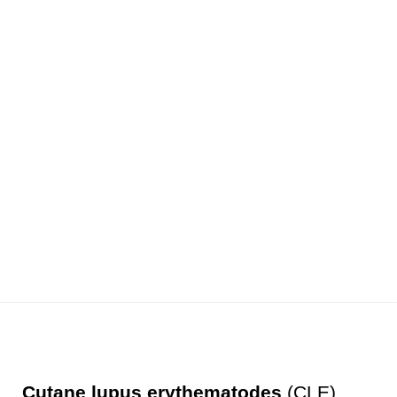
Cutane lupus erythematodes
(CLE)