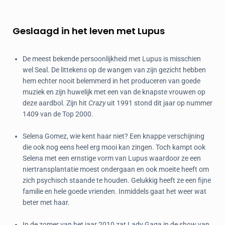
Geslaagd in het leven met Lupus
De meest bekende persoonlijkheid met Lupus is misschien
wel Seal. De littekens op de wangen van zijn gezicht hebben
hem echter nooit belemmerd in het produceren van goede
muziek en zijn huwelijk met een van de knapste vrouwen op
deze aardbol. Zijn hit
Crazy
uit 1991 stond dit jaar op nummer
1409 van de Top 2000.
Selena Gomez, wie kent haar niet? Een knappe verschijning
die ook nog eens heel erg mooi kan zingen. Toch kampt ook
Selena met een ernstige vorm van Lupus waardoor ze een
niertransplantatie moest ondergaan en ook moeite heeft om
zich psychisch staande te houden. Gelukkig heeft ze een fijne
familie en hele goede vrienden. Inmiddels gaat het weer wat
beter met haar.
In de zomer van het jaar 2010 zat Lady Gaga in de show van