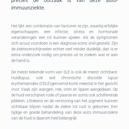
precies de oorzaak is van deze auto-
immuunziekte.
Het lijkt een combinatie van factoren te zijn, waarbij erfelijke
eigenschappen, een infectie, stress en hormonale
veranderingen een rol kunnen spelen. Als de symptomen
zich acuut voordoen is een diagnose soms snel gesteld. Zijn
de ziekteverschijnselen echter veel minder duidelijk, dan is er
extra onderzoek nodig om precies uit te zoeken wat er aan
de hand is.
De meest bekende vorm van SLE is ook de meest zichtbare.
Huidlupus, ook wel chronische discoïde lupus
erythematodes (CDLE)genoemd komt meestal in het gezicht
voor. Vaak zijn wangen, nek, oren en lippen aangedaan. Op
de huid verschijnen rode of paarse en soms ook schilferende
plekken. Littekens en de verstoring van het pigment kunnen
zichtbaar blijven nadat de ziekte tot rust is gekomen. Een
tijdige en goede behandeling van deze auto immuunziekte
van de huid is daarom heel belangrijk.