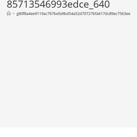
85713546993edce_640
>
g80f8a4ee9119ac767befa9bd54a52d70727bfa617dc89ec7563ee158