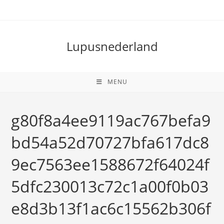
Ga
naar
inhoud
Lupusnederland
MENU
g80f8a4ee9119ac767befa9
bd54a52d70727bfa617dc8
9ec7563ee1588672f64024f
5dfc230013c72c1a00f0b03
e8d3b13f1ac6c15562b306f