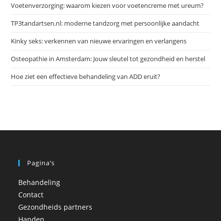
Voetenverzorging: waarom kiezen voor voetencreme met ureum?
zoe
te
TP3tandartsen.nl: moderne tandzorg met persoonlijke aandacht
slu
Kinky seks: verkennen van nieuwe ervaringen en verlangens
Osteopathie in Amsterdam: Jouw sleutel tot gezondheid en herstel
Hoe ziet een effectieve behandeling van ADD eruit?
Pagina’s
Behandeling
Contact
Gezondheids partners
Handen