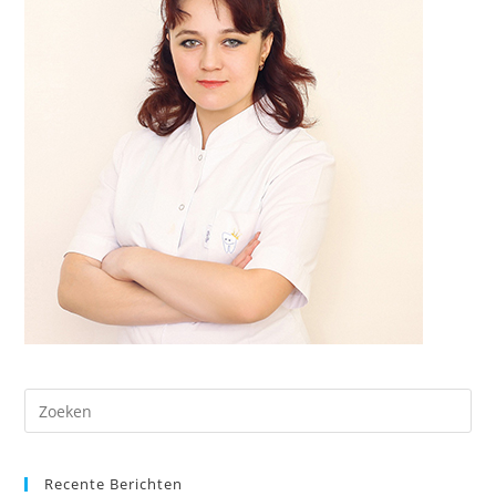
Dr
op
Es
Recente Berichten
om