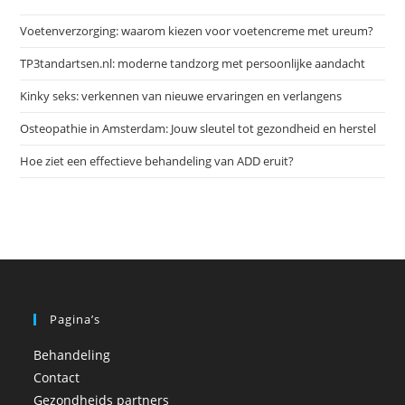
het
Voetenverzorging: waarom kiezen voor voetencreme met ureum?
zoe
te
TP3tandartsen.nl: moderne tandzorg met persoonlijke aandacht
slu
Kinky seks: verkennen van nieuwe ervaringen en verlangens
Osteopathie in Amsterdam: Jouw sleutel tot gezondheid en herstel
Hoe ziet een effectieve behandeling van ADD eruit?
Pagina’s
Behandeling
Contact
Gezondheids partners