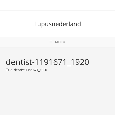
Ga
naar
inhoud
Lupusnederland
MENU
dentist-1191671_1920
>
dentist-1191671_1920